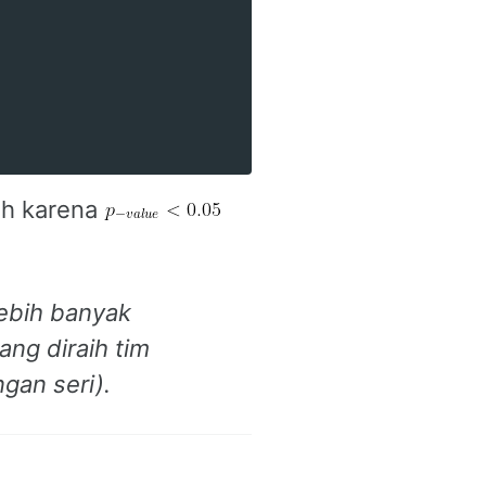
eh karena
ebih banyak
ng diraih tim
gan seri).