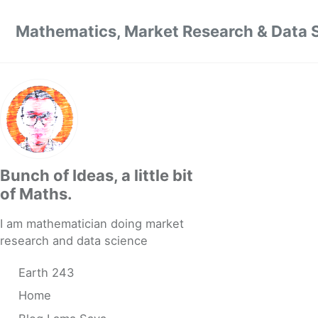
Skip to primary navigation
Skip to content
Skip to footer
Mathematics, Market Research & Data 
Bunch of Ideas, a little bit
of Maths.
I am mathematician doing market
research and data science
Earth 243
Home