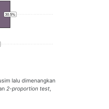
usim lalu dimenangkan
kan
2-proportion test
,