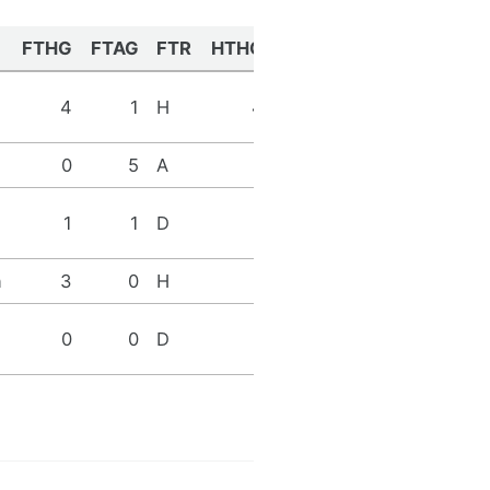
FTHG
FTAG
FTR
HTHG
HTAG
HTR
Referee
M
4
1
H
4
0
H
Oliver
0
5
A
0
1
A
M Dean
K
1
1
D
0
0
D
Friend
n
3
0
H
0
0
D
G Scott
0
0
D
0
0
D
J Moss