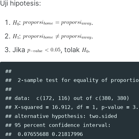
Uji hipotesis:
:
.
:
.
Jika
, tolak
.
## 

##  2-sample test for equality of proportio
## 

## data:  c(172, 116) out of c(380, 380)

## X-squared = 16.912, df = 1, p-value = 3.9
## alternative hypothesis: two.sided

## 95 percent confidence interval:

##  0.07655688 0.21817996
