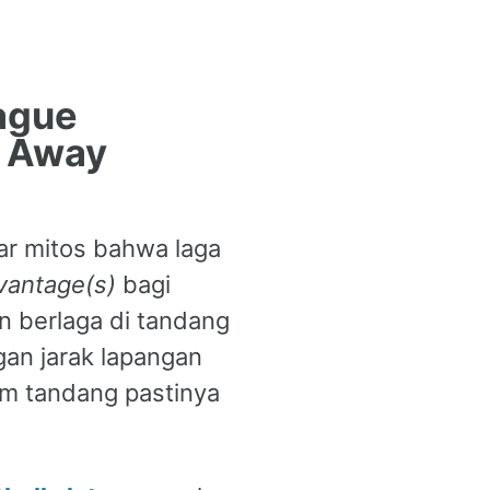
ague
s Away
ar mitos bahwa laga
vantage(s)
bagi
 berlaga di tandang
gan jarak lapangan
im tandang pastinya