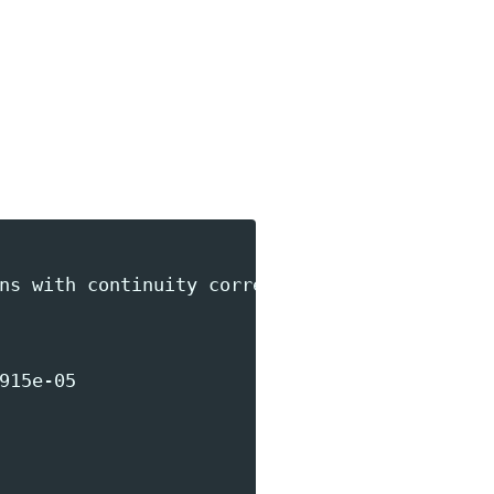
ns with continuity correction

15e-05
