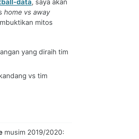
tball-data
, saya akan
os
home vs away
embuktikan mitos
gan yang diraih tim
kandang vs tim
e
musim 2019/2020: