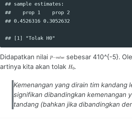
## sample estimates:

##    prop 1    prop 2 

## 0.4526316 0.3052632

Didapatkan nilai
sebesar 410^{-5}. Ol
artinya kita akan tolak
.
Kemenangan yang dirain tim kandang l
signifikan dibandingkan kemenangan ya
tandang (bahkan jika dibandingkan den