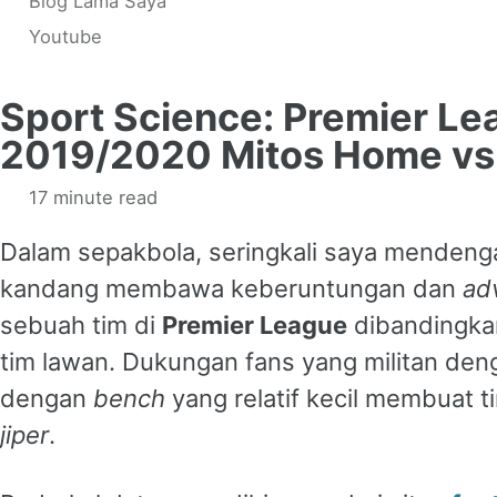
Blog Lama Saya
Youtube
Sport Science: Premier Le
2019/2020 Mitos Home v
17 minute read
Dalam sepakbola, seringkali saya mendeng
kandang membawa keberuntungan dan
ad
sebuah tim di
Premier League
dibandingkan
tim lawan. Dukungan fans yang militan den
dengan
bench
yang relatif kecil membuat t
jiper
.