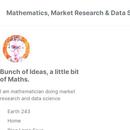
Skip to primary navigation
Skip to content
Skip to footer
Mathematics, Market Research & Data 
Bunch of Ideas, a little bit
of Maths.
I am mathematician doing market
research and data science
Earth 243
Home