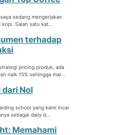
u saya sedang mengerjakan
kopi. Salah satu kat...
sumen terhadap
aksi
rategi pricing produk, ada
n naik 15% sehingga mar...
dari Nol
arding school yang kami incar
ya sebagai daily d...
ight: Memahami