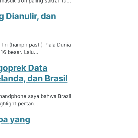
uk trofi paling sakral itu...
 Dianulir, dan
ni (hampir pasti) Piala Dunia
6 besar. Lalu...
goprek Data
landa, dan Brasil
di handphone saya bahwa Brazil
hlight pertan...
pa yang