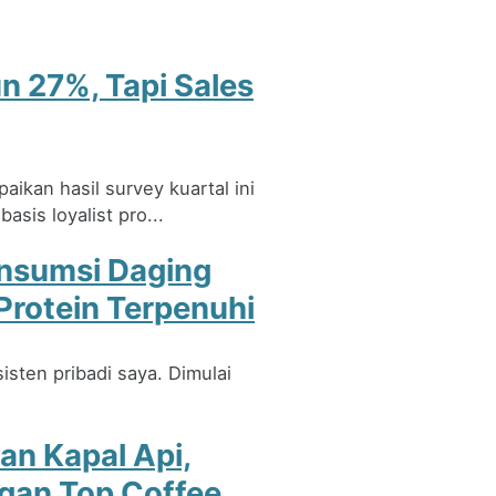
un 27%, Tapi Sales
ikan hasil survey kuartal ini
sis loyalist pro...
onsumsi Daging
Protein Terpenuhi
sisten pribadi saya. Dimulai
nan Kapal Api,
ngan Top Coffee