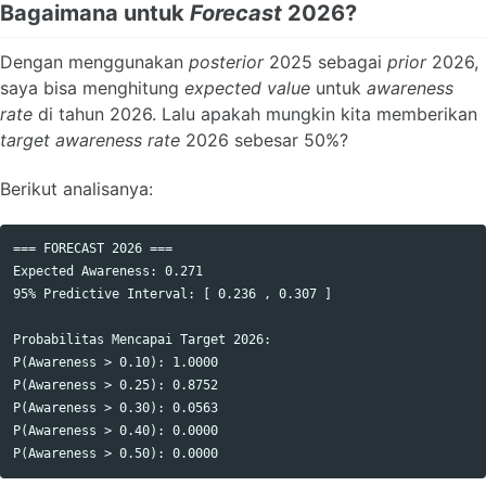
Bagaimana untuk
Forecast
2026?
Dengan menggunakan
posterior
2025 sebagai
prior
2026,
saya bisa menghitung
expected value
untuk
awareness
rate
di tahun 2026. Lalu apakah mungkin kita memberikan
target
awareness rate
2026 sebesar 50%?
Berikut analisanya:
=== FORECAST 2026 ===

Expected Awareness: 0.271 

95% Predictive Interval: [ 0.236 , 0.307 ]

Probabilitas Mencapai Target 2026:

P(Awareness > 0.10): 1.0000

P(Awareness > 0.25): 0.8752

P(Awareness > 0.30): 0.0563

P(Awareness > 0.40): 0.0000
