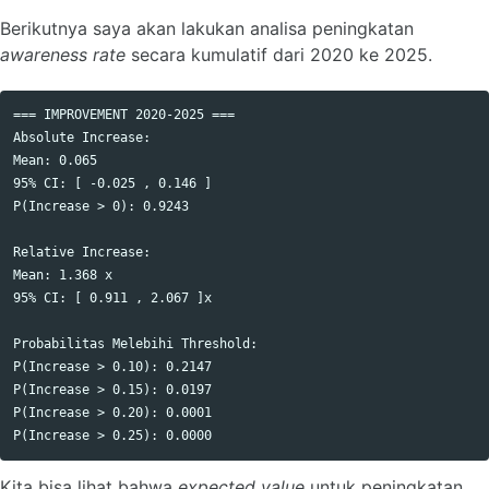
Berikutnya saya akan lakukan analisa peningkatan
awareness rate
secara kumulatif dari 2020 ke 2025.
=== IMPROVEMENT 2020-2025 ===

Absolute Increase:

Mean: 0.065 

95% CI: [ -0.025 , 0.146 ]

P(Increase > 0): 0.9243 

Relative Increase:

Mean: 1.368 x

95% CI: [ 0.911 , 2.067 ]x

Probabilitas Melebihi Threshold:

P(Increase > 0.10): 0.2147

P(Increase > 0.15): 0.0197

P(Increase > 0.20): 0.0001

Kita bisa lihat bahwa
expected value
untuk peningkatan