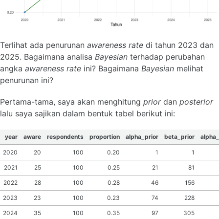
Terlihat ada penurunan
awareness rate
di tahun 2023 dan
2025. Bagaimana analisa
Bayesian
terhadap perubahan
angka
awareness rate
ini? Bagaimana
Bayesian
melihat
penurunan ini?
Pertama-tama, saya akan menghitung
prior
dan
posterior
lalu saya sajikan dalam bentuk tabel berikut ini:
year
aware
respondents
proportion
alpha_prior
beta_prior
alpha
2020
20
100
0.20
1
1
2021
25
100
0.25
21
81
2022
28
100
0.28
46
156
2023
23
100
0.23
74
228
2024
35
100
0.35
97
305