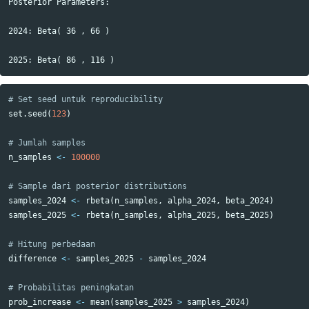
Posterior Parameters:

2024: Beta( 36 , 66 )

# Set seed untuk reproducibility
set.seed
(
123
)
# Jumlah samples
n_samples
<-
100000
# Sample dari posterior distributions
samples_2024
<-
rbeta
(
n_samples
,
alpha_2024
,
beta_2024
)
samples_2025
<-
rbeta
(
n_samples
,
alpha_2025
,
beta_2025
)
# Hitung perbedaan
difference
<-
samples_2025
-
samples_2024
# Probabilitas peningkatan
prob_increase
<-
mean
(
samples_2025
>
samples_2024
)