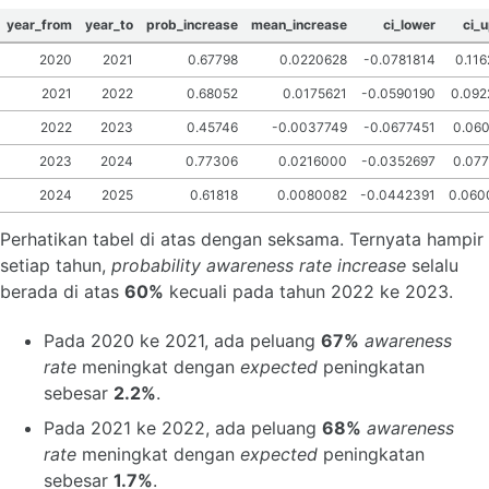
year_from
year_to
prob_increase
mean_increase
ci_lower
ci_
2020
2021
0.67798
0.0220628
-0.0781814
0.11
2021
2022
0.68052
0.0175621
-0.0590190
0.092
2022
2023
0.45746
-0.0037749
-0.0677451
0.06
2023
2024
0.77306
0.0216000
-0.0352697
0.07
2024
2025
0.61818
0.0080082
-0.0442391
0.060
Perhatikan tabel di atas dengan seksama. Ternyata hampir
setiap tahun,
probability awareness rate increase
selalu
berada di atas
60%
kecuali pada tahun 2022 ke 2023.
Pada 2020 ke 2021, ada peluang
67%
awareness
rate
meningkat dengan
expected
peningkatan
sebesar
2.2%
.
Pada 2021 ke 2022, ada peluang
68%
awareness
rate
meningkat dengan
expected
peningkatan
sebesar
1.7%
.