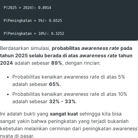
P(2025 > 2024): 0.8914 

P(Peningkatan > 5%): 0.6525 

Berdasarkan simulasi,
probabilitas
awareness rate
pada
tahun 2025 selalu berada di atas
awareness rate
tahun
2024
adalah sebesar
89%
, dengan rincian:
Probabilitas kenaikan
awareness rate
di atas 5%
adalah sebesar
65%
.
Probabilitas kenaikan
awareness rate
di atas 10%
adalah sebesar
32% - 33%
.
Ini adalah bukti yang
sangat kuat
sehingga kita bisa
sangat yakin bahwa peningkatan yang terjadi bukanlah
kebetulan melainkan cerminan dari peningkatan
awareness
nyata di pasar.