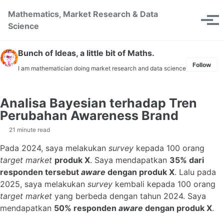
Skip to primary navigation
Skip to content
Skip to footer
Mathematics, Market Research & Data
Toggle se
Tog
Science
Bunch of Ideas, a little bit of Maths.
Follow
I am mathematician doing market research and data science
Analisa Bayesian terhadap Tren
Perubahan Awareness Brand
21 minute read
Pada 2024, saya melakukan
survey
kepada 100 orang
target market
produk X
. Saya mendapatkan
35% dari
responden tersebut
aware
dengan produk X
. Lalu pada
2025, saya melakukan
survey
kembali kepada 100 orang
target market
yang berbeda dengan tahun 2024. Saya
mendapatkan
50% responden
aware
dengan produk X
.