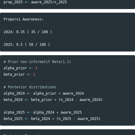
prop_2025
<-
aware_2025
/
n_2025
Proporsi Awareness:

2024: 0.35 ( 35 / 100 )

# Prior non-informatif Beta(1,1)
alpha_prior
<-
1
beta_prior
<-
1
# Posterior distributions
alpha_2024
<-
alpha_prior
+
aware_2024
beta_2024
<-
beta_prior
+
(
n_2024
-
aware_2024
)
alpha_2025
<-
alpha_2024
+
aware_2025
beta_2025
<-
beta_2024
+
(
n_2025
-
aware_2025
)