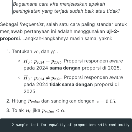
Bagaimana cara kita menjelaskan apakah
peningkatan yang terjadi sudah baik atau tidak?
Sebagai
frequentist
, salah satu cara paling standar untuk
menjawab pertanyaan ini adalah menggunakan
uji-2-
proporsi
. Langkah-langkahnya masih sama, yakni:
Tentukan
dan
.
. Proporsi responden
aware
pada 2024
sama dengan
proporsi di 2025.
. Proporsi responden
aware
pada 2024
tidak sama dengan
proporsi di
2025.
Hitung
dan sandingkan dengan
.
Tolak
jika
.
    2-sample test for equality of proportions with continuity c