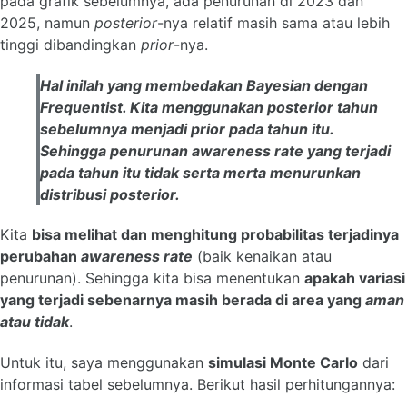
pada grafik sebelumnya, ada penurunan di 2023 dan
2025, namun
posterior
-nya relatif masih sama atau lebih
tinggi dibandingkan
prior
-nya.
Hal inilah yang membedakan
Bayesian
dengan
Frequentist
. Kita menggunakan
posterior
tahun
sebelumnya menjadi
prior
pada tahun itu.
Sehingga penurunan
awareness rate
yang terjadi
pada tahun itu tidak serta merta menurunkan
distribusi
posterior
.
Kita
bisa melihat dan menghitung probabilitas terjadinya
perubahan
awareness rate
(baik kenaikan atau
penurunan). Sehingga kita bisa menentukan
apakah variasi
yang terjadi sebenarnya masih berada di area yang
aman
atau tidak
.
Untuk itu, saya menggunakan
simulasi Monte Carlo
dari
informasi tabel sebelumnya. Berikut hasil perhitungannya: