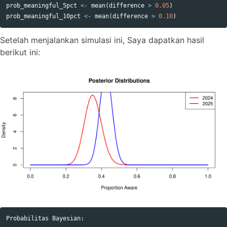
prob_meaningful_5pct
<-
mean
(
difference
>
0.05
)
prob_meaningful_10pct
<-
mean
(
difference
>
0.10
)
Setelah menjalankan simulasi ini, Saya dapatkan hasil
berikut ini:
Probabilitas Bayesian:
