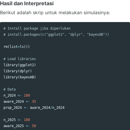
Hasil dan Interpretasi
Berikut adalah skrip untuk melakukan simulasinya:
# Install package jika diperlukan
# install.packages(c("ggplot2", "dplyr", "bayesAB"))
rm
(
list
=
ls
())
# Load libraries
library
(
ggplot2
)
library
(
dplyr
)
library
(
bayesAB
)
# Data
n_2024
<-
100
aware_2024
<-
35
prop_2024
<-
aware_2024
/
n_2024
n_2025
<-
100
aware_2025
<-
50