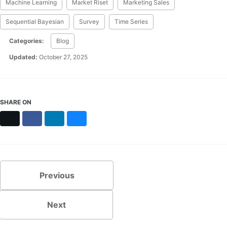
Machine Learning
Market Riset
Marketing Sales
Sequential Bayesian
Survey
Time Series
Categories:
Blog
Updated:
October 27, 2025
SHARE ON
X
Facebook
LinkedIn
Bluesky
Previous
Next