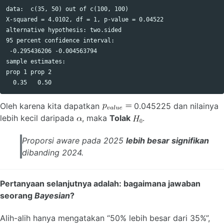
data:  c(35, 50) out of c(100, 100)

X-squared = 4.0102, df = 1, p-value = 0.04522

alternative hypothesis: two.sided

95 percent confidence interval:

 -0.295436206 -0.004563794

sample estimates:

prop 1 prop 2 

Oleh karena kita dapatkan
0.045225 dan nilainya
lebih kecil daripada
, maka
Tolak
.
Proporsi
aware
pada 2025
lebih besar signifikan
dibanding 2024.
Pertanyaan selanjutnya adalah: bagaimana jawaban
seorang
Bayesian
?
Alih-alih hanya mengatakan “50% lebih besar dari 35%”,