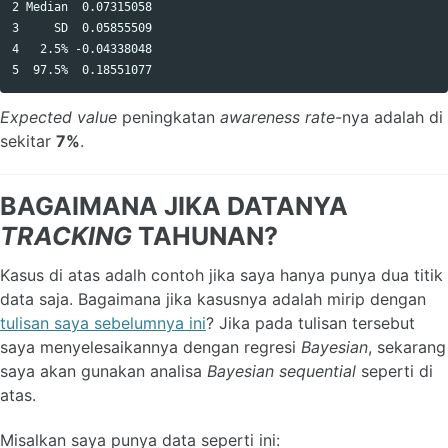
2 Median  0.07315058

3     SD  0.05855509

4   2.5% -0.04338048

Expected value
peningkatan
awareness rate
-nya adalah di
sekitar
7%
.
BAGAIMANA JIKA DATANYA
TRACKING
TAHUNAN?
Kasus di atas adalh contoh jika saya hanya punya dua titik
data saja. Bagaimana jika kasusnya adalah mirip dengan
tulisan saya sebelumnya ini
? Jika pada tulisan tersebut
saya menyelesaikannya dengan regresi
Bayesian
, sekarang
saya akan gunakan analisa
Bayesian sequential
seperti di
atas.
Misalkan saya punya data seperti ini: