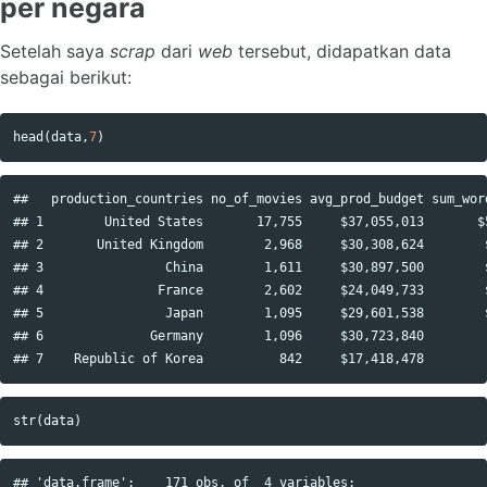
per negara
Setelah saya
scrap
dari
web
tersebut, didapatkan data
sebagai berikut:
head
(
data
,
7
)
##   production_countries no_of_movies avg_prod_budget sum_word
## 1        United States       17,755     $37,055,013       $5
## 2       United Kingdom        2,968     $30,308,624        $
## 3                China        1,611     $30,897,500        $
## 4               France        2,602     $24,049,733        $
## 5                Japan        1,095     $29,601,538        $
## 6              Germany        1,096     $30,723,840         
str
(
data
)
## 'data.frame':    171 obs. of  4 variables:
