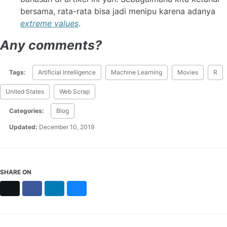
bersama, rata-rata bisa jadi menipu karena adanya
extreme values
.
Any comments?
Tags:
Artificial Intelligence
Machine Learning
Movies
R
United States
Web Scrap
Categories:
Blog
Updated:
December 10, 2019
SHARE ON
X
Facebook
LinkedIn
Bluesky