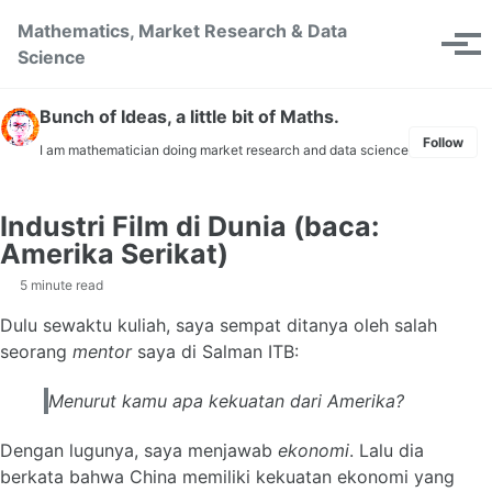
Skip to primary navigation
Skip to content
Skip to footer
Mathematics, Market Research & Data
Toggle se
Tog
Science
Bunch of Ideas, a little bit of Maths.
Follow
I am mathematician doing market research and data science
Industri Film di Dunia (baca:
Amerika Serikat)
5 minute read
Dulu sewaktu kuliah, saya sempat ditanya oleh salah
seorang
mentor
saya di Salman ITB:
Menurut kamu apa kekuatan dari Amerika?
Dengan lugunya, saya menjawab
ekonomi
. Lalu dia
berkata bahwa China memiliki kekuatan ekonomi yang