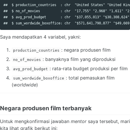
##  $ production_countries  : chr  "United States" "United Kin
##  $ no_of_movies          : chr  "17,755" "2,968" "1,611" "2,
##  $ avg_prod_budget       : chr  "$37,055,013" "$30,308,624"
Saya mendapatkan 4 variabel, yakni:
: negara produsen film
production_countries
: banyaknya film yang diproduksi
no_of_movies
: rata-rata budget produksi per film
avg_prod_budget
: total pemasukan film
sum_wordwide_boxoffice
(
worldwide
)
Negara produsen film terbanyak
Untuk mengkonfirmasi jawaban
mentor
saya tersebut, mari
kita lihat grafik berikut ini: