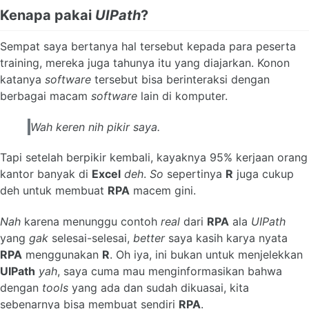
Kenapa pakai
UIPath
?
Sempat saya bertanya hal tersebut kepada para peserta
training, mereka juga tahunya itu yang diajarkan. Konon
katanya
software
tersebut bisa berinteraksi dengan
berbagai macam
software
lain di komputer.
Wah keren nih pikir saya.
Tapi setelah berpikir kembali, kayaknya 95% kerjaan orang
kantor banyak di
Excel
deh
.
So
sepertinya
R
juga cukup
deh untuk membuat
RPA
macem gini.
Nah
karena menunggu contoh
real
dari
RPA
ala
UIPath
yang
gak
selesai-selesai,
better
saya kasih karya nyata
RPA
menggunakan
R
. Oh iya, ini bukan untuk menjelekkan
UIPath
yah
, saya cuma mau menginformasikan bahwa
dengan
tools
yang ada dan sudah dikuasai, kita
sebenarnya bisa membuat sendiri
RPA
.