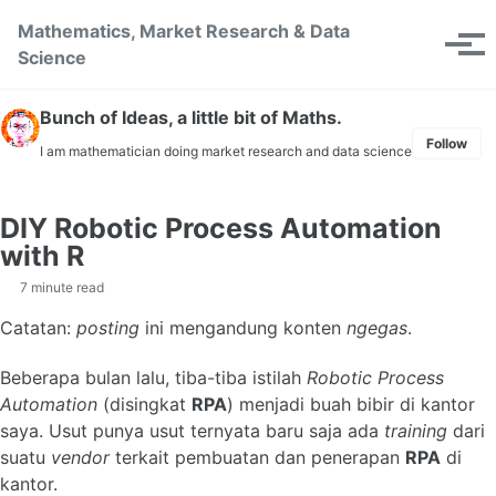
Skip to primary navigation
Skip to content
Skip to footer
Mathematics, Market Research & Data
Toggle se
Tog
Science
Bunch of Ideas, a little bit of Maths.
Follow
I am mathematician doing market research and data science
DIY Robotic Process Automation
with R
7 minute read
Catatan:
posting
ini mengandung konten
ngegas
.
Beberapa bulan lalu, tiba-tiba istilah
Robotic Process
Automation
(disingkat
RPA
) menjadi buah bibir di kantor
saya. Usut punya usut ternyata baru saja ada
training
dari
suatu
vendor
terkait pembuatan dan penerapan
RPA
di
kantor.