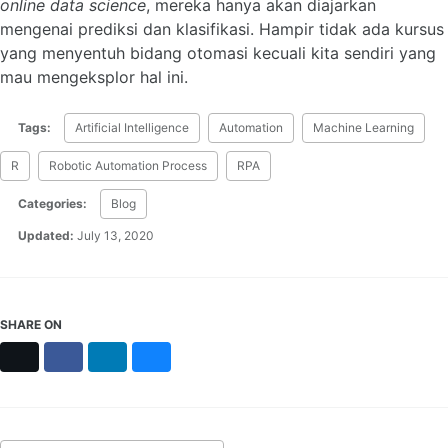
online data science
, mereka hanya akan diajarkan
mengenai prediksi dan klasifikasi. Hampir tidak ada kursus
yang menyentuh bidang otomasi kecuali kita sendiri yang
mau mengeksplor hal ini.
Tags:
Artificial Intelligence
Automation
Machine Learning
R
Robotic Automation Process
RPA
Categories:
Blog
Updated:
July 13, 2020
SHARE ON
X
Facebook
LinkedIn
Bluesky