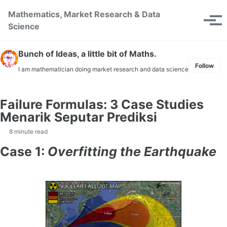
Skip to primary navigation
Skip to content
Skip to footer
Mathematics, Market Research & Data
Toggle se
Tog
Science
Bunch of Ideas, a little bit of Maths.
Follow
I am mathematician doing market research and data science
Failure Formulas: 3 Case Studies
Menarik Seputar Prediksi
8 minute read
Case 1:
Overfitting the Earthquake