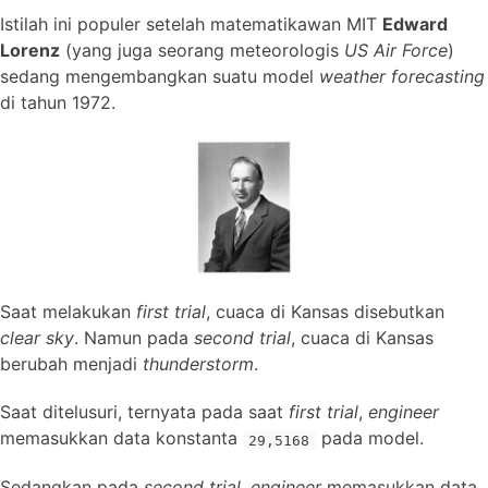
Istilah ini populer setelah matematikawan MIT
Edward
Lorenz
(yang juga seorang meteorologis
US Air Force
)
sedang mengembangkan suatu model
weather forecasting
di tahun 1972.
Saat melakukan
first trial
, cuaca di Kansas disebutkan
clear sky
. Namun pada
second trial
, cuaca di Kansas
berubah menjadi
thunderstorm
.
Saat ditelusuri, ternyata pada saat
first trial
,
engineer
memasukkan data konstanta
pada model.
29,5168
Sedangkan pada
second trial
,
engineer
memasukkan data