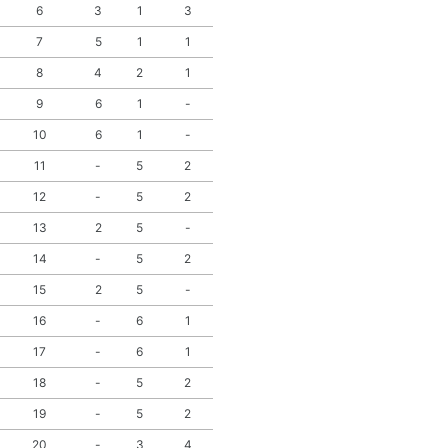
6
3
1
3
7
5
1
1
8
4
2
1
9
6
1
-
10
6
1
-
11
-
5
2
12
-
5
2
13
2
5
-
14
-
5
2
15
2
5
-
16
-
6
1
17
-
6
1
18
-
5
2
19
-
5
2
20
-
3
4