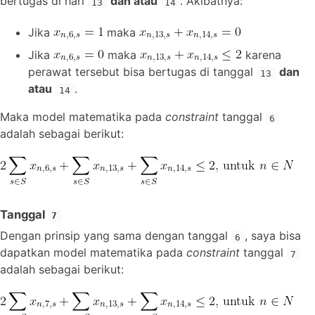
bertugas di hari
dan atau
. Akibatnya:
13
14
Jika
maka
Jika
maka
karena
perawat tersebut bisa bertugas di tanggal
dan
13
atau
.
14
Maka model matematika pada
constraint
tanggal
6
adalah sebagai berikut:
Tanggal
7
Dengan prinsip yang sama dengan tanggal
, saya bisa
6
dapatkan model matematika pada
constraint
tanggal
7
adalah sebagai berikut: