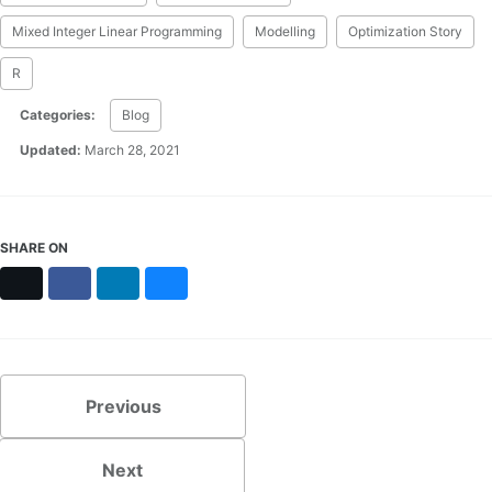
Mixed Integer Linear Programming
Modelling
Optimization Story
R
Categories:
Blog
Updated:
March 28, 2021
SHARE ON
X
Facebook
LinkedIn
Bluesky
Previous
Next