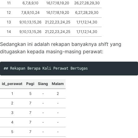
11
6,7,8,9,10
16,17,18,19,20
26,27,28,29,30
12
7,8,9,10,24
16,17,18,19,20
6,27,28,29,30
13
9,10,13,15,26
21,22,23,24,25
1,11,12,14,30
14
9,10,13,15,26
21,22,23,24,25
1,11,12,14,30
Sedangkan ini adalah rekapan banyaknya
shift
yang
ditugaskan kepada masing-masing perawat:
id_perawat
Pagi
Siang
Malam
1
5
-
2
2
7
-
-
3
7
-
-
4
7
-
-
5
7
-
-