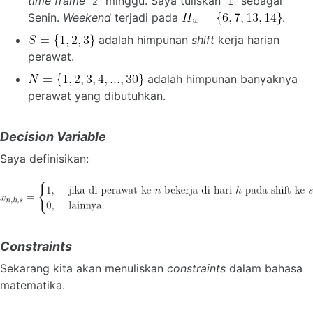
time frame
minggu. Saya tuliskan
sebagai
2
1
Senin.
Weekend
terjadi pada
.
adalah himpunan
shift
kerja harian
perawat.
adalah himpunan banyaknya
perawat yang dibutuhkan.
Decision Variable
Saya definisikan:
Constraints
Sekarang kita akan menuliskan
constraints
dalam bahasa
matematika.