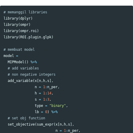
# memanggil libraries
library
(
dplyr
)
library
(
ompr
)
library
(
ompr.roi
)
library
(
ROI.plugin.glpk
)
# membuat model
model
=
MIPModel
()
%>%
# add variables
# non negative integers
add_variable
(
x
[
n
,
h
,
s
],
n
=
1
:
n_per
,
h
=
1
:
14
,
s
=
1
:
3
,
type
=
"binary"
,
lb
=
0
)
%>%
# set obj function
set_objective
(
sum_expr
(
x
[
n
,
h
,
s
],
n
=
1
:
n_per
,