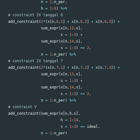
n
=
1
:
n_per
,
h
=
1
:
9
)
%>%
# constraint IV tanggal 6
add_constraint
(
2
*
(
x
[
n
,
6
,
1
]
+
x
[
n
,
6
,
2
]
+
x
[
n
,
6
,
3
])
+
sum_expr
(
x
[
n
,
13
,
s
],
s
=
1
:
3
)
+
sum_expr
(
x
[
n
,
14
,
s
],
s
=
1
:
3
)
<=
2
,
n
=
1
:
n_per
)
%>%
# constraint IV tanggal 7
add_constraint
(
2
*
(
x
[
n
,
7
,
1
]
+
x
[
n
,
7
,
2
]
+
x
[
n
,
7
,
3
])
+
sum_expr
(
x
[
n
,
13
,
s
],
s
=
1
:
3
)
+
sum_expr
(
x
[
n
,
14
,
s
],
s
=
1
:
3
)
<=
2
,
n
=
1
:
n_per
)
%>%
# contraint V
add_constraint
(
sum_expr
(
x
[
n
,
h
,
s
],
h
=
1
:
14
,
s
=
1
:
3
)
==
ideal
,
n
=
1
:
n_per
)