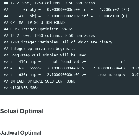
## 1212 rows, 1260 columns, 9150 non-zeros

##       0: obj =   0.000000000e+00 inf =   4.200e+02 (72)

##     416: obj =   2.100000000e+02 inf =   0.000e+00 (0) 1

## OPTIMAL LP SOLUTION FOUND

## GLPK Integer Optimizer, v4.65

## 1212 rows, 1260 columns, 9150 non-zeros

## 1260 integer variables, all of which are binary

## Integer optimization begins...

## Long-step dual simplex will be used

## +   416: mip =     not found yet >=              -inf       
## +   630: >>>>>   2.100000000e+02 >=   2.100000000e+02   0.0%
## +   630: mip =   2.100000000e+02 >=     tree is empty   0.0%
## INTEGER OPTIMAL SOLUTION FOUND

Solusi Optimal
Jadwal Optimal