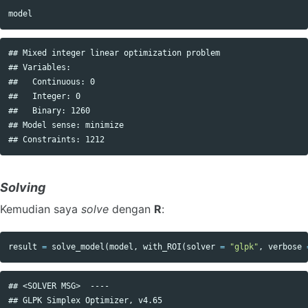
model
## Mixed integer linear optimization problem

## Variables:

##   Continuous: 0 

##   Integer: 0 

##   Binary: 1260 

## Model sense: minimize 

Solving
Kemudian saya
solve
dengan
R
:
result
=
solve_model
(
model
,
with_ROI
(
solver
=
"glpk"
,
verbose
## <SOLVER MSG>  ----

## GLPK Simplex Optimizer, v4.65
