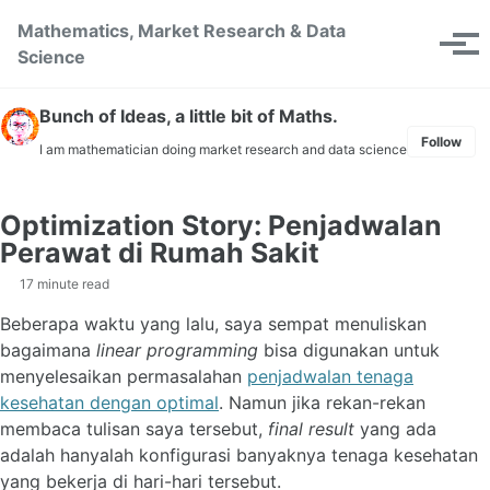
Skip to primary navigation
Skip to content
Skip to footer
Mathematics, Market Research & Data
Toggle se
Tog
Science
Bunch of Ideas, a little bit of Maths.
Follow
I am mathematician doing market research and data science
Optimization Story: Penjadwalan
Perawat di Rumah Sakit
17 minute read
Beberapa waktu yang lalu, saya sempat menuliskan
bagaimana
linear programming
bisa digunakan untuk
menyelesaikan permasalahan
penjadwalan tenaga
kesehatan dengan optimal
. Namun jika rekan-rekan
membaca tulisan saya tersebut,
final result
yang ada
adalah hanyalah konfigurasi banyaknya tenaga kesehatan
yang bekerja di hari-hari tersebut.