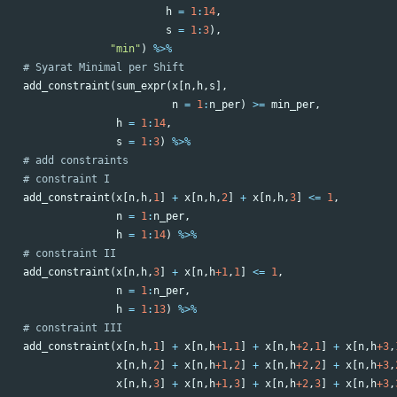
h
=
1
:
14
,
s
=
1
:
3
),
"min"
)
%>%
# Syarat Minimal per Shift
add_constraint
(
sum_expr
(
x
[
n
,
h
,
s
],
n
=
1
:
n_per
)
>=
min_per
,
h
=
1
:
14
,
s
=
1
:
3
)
%>%
# add constraints
# constraint I
add_constraint
(
x
[
n
,
h
,
1
]
+
x
[
n
,
h
,
2
]
+
x
[
n
,
h
,
3
]
<=
1
,
n
=
1
:
n_per
,
h
=
1
:
14
)
%>%
# constraint II
add_constraint
(
x
[
n
,
h
,
3
]
+
x
[
n
,
h
+1
,
1
]
<=
1
,
n
=
1
:
n_per
,
h
=
1
:
13
)
%>%
# constraint III
add_constraint
(
x
[
n
,
h
,
1
]
+
x
[
n
,
h
+1
,
1
]
+
x
[
n
,
h
+2
,
1
]
+
x
[
n
,
h
+3
,
x
[
n
,
h
,
2
]
+
x
[
n
,
h
+1
,
2
]
+
x
[
n
,
h
+2
,
2
]
+
x
[
n
,
h
+3
,
x
[
n
,
h
,
3
]
+
x
[
n
,
h
+1
,
3
]
+
x
[
n
,
h
+2
,
3
]
+
x
[
n
,
h
+3
,