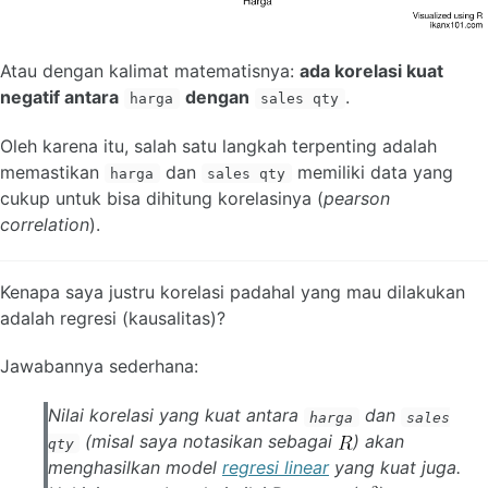
Atau dengan kalimat matematisnya:
ada korelasi kuat
negatif antara
dengan
.
harga
sales qty
Oleh karena itu, salah satu langkah terpenting adalah
memastikan
dan
memiliki data yang
harga
sales qty
cukup untuk bisa dihitung korelasinya (
pearson
correlation
).
Kenapa saya justru korelasi padahal yang mau dilakukan
adalah regresi (kausalitas)?
Jawabannya sederhana:
Nilai korelasi yang kuat antara
dan
harga
sales
(misal saya notasikan sebagai
) akan
qty
menghasilkan model
regresi linear
yang kuat juga.