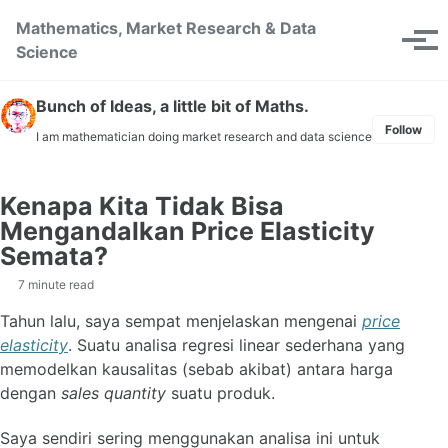
Skip to primary navigation
Skip to content
Skip to footer
Mathematics, Market Research & Data
Toggle se
Tog
Science
Bunch of Ideas, a little bit of Maths.
Follow
I am mathematician doing market research and data science
Kenapa Kita Tidak Bisa
Mengandalkan Price Elasticity
Semata?
7 minute read
Tahun lalu, saya sempat menjelaskan mengenai
price
elasticity
. Suatu analisa regresi linear sederhana yang
memodelkan kausalitas (sebab akibat) antara harga
dengan
sales quantity
suatu produk.
Saya sendiri sering menggunakan analisa ini untuk