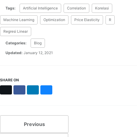
Tags:
Artificial Intelligence
Correlation
Korelasi
Machine Learning
Optimization
Price Elasticity
R
Regresi Linear
Categories:
Blog
Updated:
January 12, 2021
SHARE ON
X
Facebook
LinkedIn
Bluesky
Previous