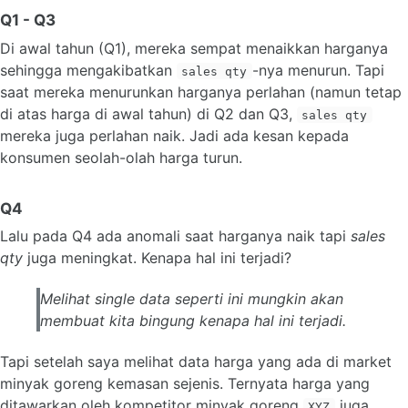
Q1 - Q3
Di awal tahun (Q1), mereka sempat menaikkan harganya
sehingga mengakibatkan
-nya menurun. Tapi
sales qty
saat mereka menurunkan harganya perlahan (namun tetap
di atas harga di awal tahun) di Q2 dan Q3,
sales qty
mereka juga perlahan naik. Jadi ada kesan kepada
konsumen seolah-olah harga turun.
Q4
Lalu pada Q4 ada anomali saat harganya naik tapi
sales
qty
juga meningkat. Kenapa hal ini terjadi?
Melihat
single
data seperti ini mungkin akan
membuat kita bingung kenapa hal ini terjadi.
Tapi setelah saya melihat data harga yang ada di market
minyak goreng kemasan sejenis. Ternyata harga yang
ditawarkan oleh kompetitor minyak goreng
juga
XYZ