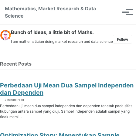
Skip to primary navigation
Skip to content
Skip to footer
Mathematics, Market Research & Data
Toggle se
Tog
Science
Bunch of Ideas, a little bit of Maths.
Follow
I am mathematician doing market research and data science
Recent Posts
Perbedaan Uji Mean Dua Sampel Independen
dan Dependen
2 minute read
Perbedaan uji mean dua sampel independen dan dependen terletak pada sifat
hubungan antara sampel yang diuji. Sampel independen adalah sampel yang
tidak memil...
Optimization Story: Menentukan Sample