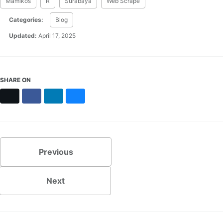
Mamikos
R
Surabaya
Web Scrape
Categories:
Blog
Updated:
April 17, 2025
SHARE ON
X
Facebook
LinkedIn
Bluesky
Previous
Next