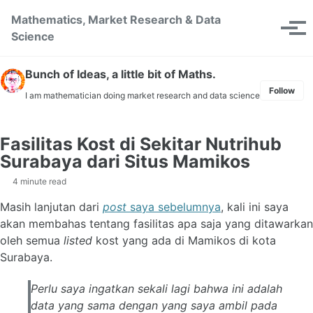
Skip to primary navigation
Skip to content
Skip to footer
Mathematics, Market Research & Data
Toggle se
Tog
Science
Bunch of Ideas, a little bit of Maths.
Follow
I am mathematician doing market research and data science
Fasilitas Kost di Sekitar Nutrihub
Surabaya dari Situs Mamikos
4 minute read
Masih lanjutan dari
post
saya sebelumnya
, kali ini saya
akan membahas tentang fasilitas apa saja yang ditawarkan
oleh semua
listed
kost yang ada di Mamikos di kota
Surabaya.
Perlu saya ingatkan sekali lagi bahwa ini adalah
data yang sama dengan yang saya ambil pada