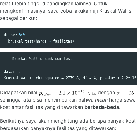
relatif lebih tinggi dibandingkan lainnya. Untuk
mengkonfirmasinya, saya coba lakukan uji Kruskal-Wallis
sebagai berikut:
df_raw
%>%
kruskal.test
(
harga
~
fasilitas
)
    Kruskal-Wallis rank sum test

data:  .

Didapatkan nilai
, dengan
sehingga kita bisa menyimpulkan bahwa
mean
harga sewa
kost antar fasilitas yang ditawarkan
berbeda-beda
.
Berikutnya saya akan menghitung ada berapa banyak kost
berdasarkan banyaknya fasilitas yang ditawarkan: