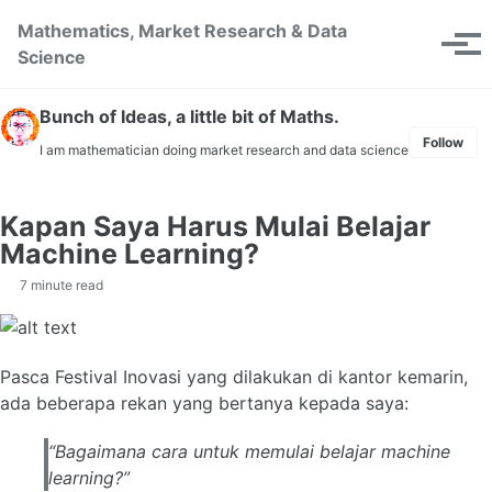
Skip to primary navigation
Skip to content
Skip to footer
Mathematics, Market Research & Data
Toggle se
Tog
Science
Bunch of Ideas, a little bit of Maths.
Follow
I am mathematician doing market research and data science
Kapan Saya Harus Mulai Belajar
Machine Learning?
7 minute read
Pasca Festival Inovasi yang dilakukan di kantor kemarin,
ada beberapa rekan yang bertanya kepada saya:
“Bagaimana cara untuk memulai belajar machine
learning?”