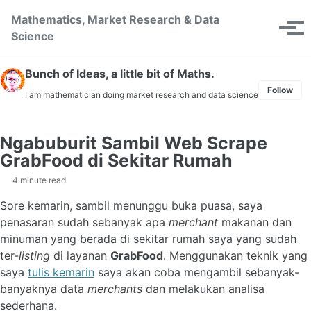
Skip to primary navigation
Skip to content
Skip to footer
Mathematics, Market Research & Data
Toggle se
Tog
Science
Bunch of Ideas, a little bit of Maths.
Follow
I am mathematician doing market research and data science
Ngabuburit Sambil Web Scrape
GrabFood di Sekitar Rumah
4 minute read
Sore kemarin, sambil menunggu buka puasa, saya
penasaran sudah sebanyak apa
merchant
makanan dan
minuman yang berada di sekitar rumah saya yang sudah
ter-
listing
di layanan
GrabFood
. Menggunakan teknik yang
saya
tulis kemarin
saya akan coba mengambil sebanyak-
banyaknya data
merchants
dan melakukan analisa
sederhana.