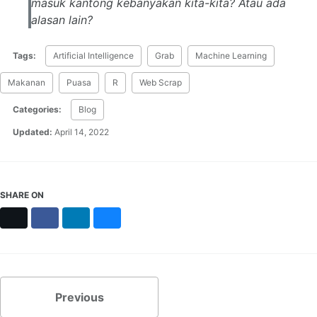
masuk kantong kebanyakan kita-kita? Atau ada
alasan lain?
Tags:
Artificial Intelligence
Grab
Machine Learning
Makanan
Puasa
R
Web Scrap
Categories:
Blog
Updated:
April 14, 2022
SHARE ON
X
Facebook
LinkedIn
Bluesky
Previous