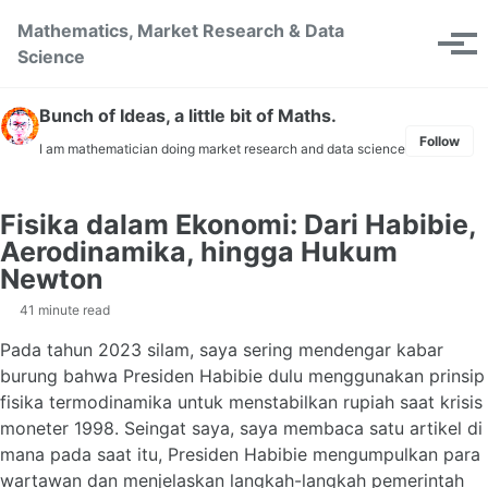
Skip to primary navigation
Skip to content
Skip to footer
Mathematics, Market Research & Data
Toggle se
Tog
Science
Bunch of Ideas, a little bit of Maths.
Follow
I am mathematician doing market research and data science
Fisika dalam Ekonomi: Dari Habibie,
Aerodinamika, hingga Hukum
Newton
41 minute read
Pada tahun 2023 silam, saya sering mendengar kabar
burung bahwa Presiden Habibie dulu menggunakan prinsip
fisika termodinamika untuk menstabilkan rupiah saat krisis
moneter 1998. Seingat saya, saya membaca satu artikel di
mana pada saat itu, Presiden Habibie mengumpulkan para
wartawan dan menjelaskan langkah-langkah pemerintah