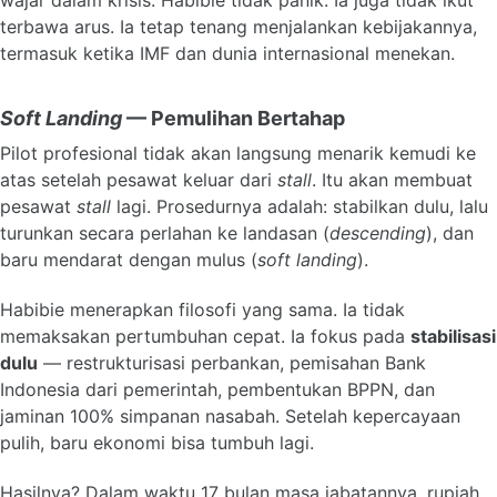
wajar dalam krisis. Habibie tidak panik. Ia juga tidak ikut
terbawa arus. Ia tetap tenang menjalankan kebijakannya,
termasuk ketika IMF dan dunia internasional menekan.
Soft Landing
— Pemulihan Bertahap
Pilot profesional tidak akan langsung menarik kemudi ke
atas setelah pesawat keluar dari
stall
. Itu akan membuat
pesawat
stall
lagi. Prosedurnya adalah: stabilkan dulu, lalu
turunkan secara perlahan ke landasan (
descending
), dan
baru mendarat dengan mulus (
soft landing
).
Habibie menerapkan filosofi yang sama. Ia tidak
memaksakan pertumbuhan cepat. Ia fokus pada
stabilisasi
dulu
— restrukturisasi perbankan, pemisahan Bank
Indonesia dari pemerintah, pembentukan BPPN, dan
jaminan 100% simpanan nasabah. Setelah kepercayaan
pulih, baru ekonomi bisa tumbuh lagi.
Hasilnya? Dalam waktu 17 bulan masa jabatannya, rupiah