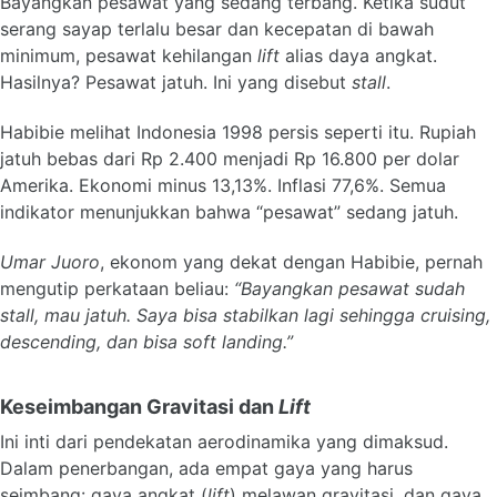
Bayangkan pesawat yang sedang terbang. Ketika sudut
serang sayap terlalu besar dan kecepatan di bawah
minimum, pesawat kehilangan
lift
alias daya angkat.
Hasilnya? Pesawat jatuh. Ini yang disebut
stall
.
Habibie melihat Indonesia 1998 persis seperti itu. Rupiah
jatuh bebas dari Rp 2.400 menjadi Rp 16.800 per dolar
Amerika. Ekonomi minus 13,13%. Inflasi 77,6%. Semua
indikator menunjukkan bahwa “pesawat” sedang jatuh.
Umar Juoro
, ekonom yang dekat dengan Habibie, pernah
mengutip perkataan beliau:
“Bayangkan pesawat sudah
stall, mau jatuh. Saya bisa stabilkan lagi sehingga cruising,
descending, dan bisa soft landing.”
Keseimbangan Gravitasi dan
Lift
Ini inti dari pendekatan aerodinamika yang dimaksud.
Dalam penerbangan, ada empat gaya yang harus
seimbang: gaya angkat (
lift
) melawan gravitasi, dan gaya