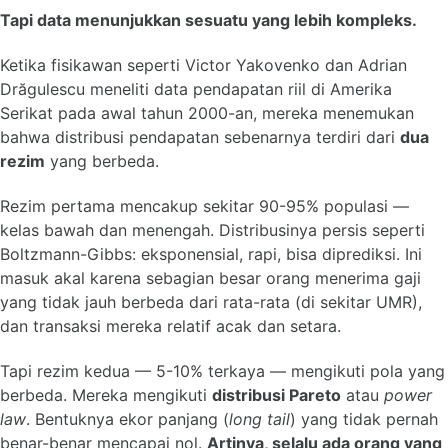
Tapi data menunjukkan sesuatu yang lebih kompleks.
Ketika fisikawan seperti Victor Yakovenko dan Adrian
Drăgulescu meneliti data pendapatan riil di Amerika
Serikat pada awal tahun 2000-an, mereka menemukan
bahwa distribusi pendapatan sebenarnya terdiri dari
dua
rezim
yang berbeda.
Rezim pertama mencakup sekitar 90-95% populasi —
kelas bawah dan menengah. Distribusinya persis seperti
Boltzmann-Gibbs: eksponensial, rapi, bisa diprediksi. Ini
masuk akal karena sebagian besar orang menerima gaji
yang tidak jauh berbeda dari rata-rata (di sekitar UMR),
dan transaksi mereka relatif acak dan setara.
Tapi rezim kedua — 5-10% terkaya — mengikuti pola yang
berbeda. Mereka mengikuti
distribusi Pareto
atau
power
law
. Bentuknya ekor panjang (
long tail
) yang tidak pernah
benar-benar mencapai nol.
Artinya, selalu ada orang yang