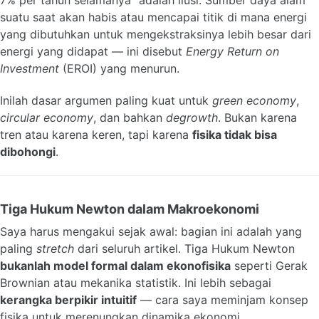
7% per tahun selamanya” adalah ilusi. Sumber daya alam
suatu saat akan habis atau mencapai titik di mana energi
yang dibutuhkan untuk mengekstraksinya lebih besar dari
energi yang didapat — ini disebut
Energy Return on
Investment
(EROI) yang menurun.
Inilah dasar argumen paling kuat untuk
green economy
,
circular economy
, dan bahkan
degrowth
. Bukan karena
tren atau karena keren, tapi karena
fisika tidak bisa
dibohongi
.
Tiga Hukum Newton dalam Makroekonomi
Saya harus mengakui sejak awal: bagian ini adalah yang
paling
stretch
dari seluruh artikel. Tiga Hukum Newton
bukanlah model formal dalam ekonofisika
seperti Gerak
Brownian atau mekanika statistik. Ini lebih sebagai
kerangka berpikir intuitif
— cara saya meminjam konsep
fisika untuk merenungkan dinamika ekonomi.