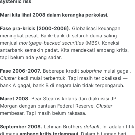
systemic risk
.
Mari kita lihat 2008 dalam kerangka perkolasi.
Fase pra-krisis (2000-2006).
Globalisasi keuangan
meningkat pesat. Bank-bank di seluruh dunia saling
menjual
mortgage-backed securities
(MBS). Koneksi
antarbank semakin padat. Kita mendekati ambang kritis,
tapi belum ada yang sadar.
Fase 2006-2007.
Beberapa kredit
subprime
mulai gagal.
Cluster
kecil mulai terbentuk. Tapi masih terlokalisasi —
bank A gagal, bank B di negara lain tidak terpengaruh.
Maret 2008.
Bear Stearns kolaps dan diakuisisi JP
Morgan dengan bantuan Federal Reserve.
Cluster
membesar. Tapi masih belum raksasa.
September 2008.
Lehman Brothers
default
. Ini adalah titik
di mana
ambang kritis terlampaui
. Dalam hitungan hari,