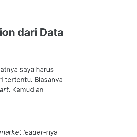
on dari Data
aatnya saya harus
ri tertentu. Biasanya
art
. Kemudian
market leader
-nya