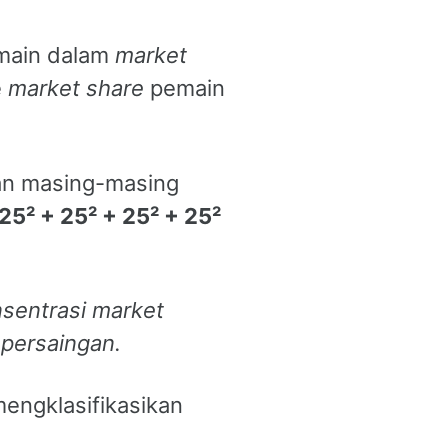
main dalam
market
e
market share
pemain
an masing-masing
25² + 25² + 25² + 25²
nsentrasi
market
 persaingan.
engklasifikasikan