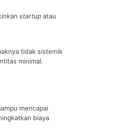
kinkan
startup
atau
aknya tidak sistemik
titas minimal.
 mampu mencapai
ningkatkan biaya