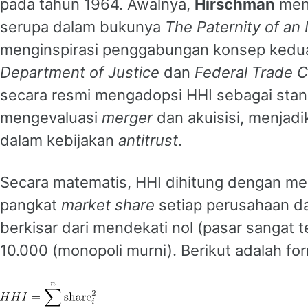
pada tahun 1964. Awalnya,
Hirschman
men
serupa dalam bukunya
The Paternity of an
menginspirasi penggabungan konsep kedu
Department of Justice
dan
Federal Trade 
secara resmi mengadopsi HHI sebagai stan
mengevaluasi
merger
dan akuisisi, menjadi
dalam kebijakan
antitrust
.
Secara matematis, HHI dihitung dengan me
pangkat
market share
setiap perusahaan dal
berkisar dari mendekati nol (pasar sangat 
10.000 (monopoli murni). Berikut adalah fo