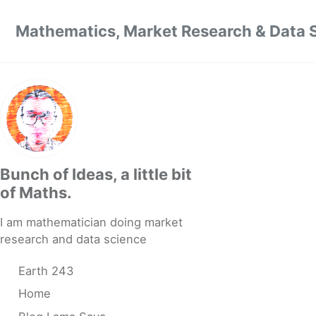
Skip to primary navigation
Skip to content
Skip to footer
Mathematics, Market Research & Data 
Bunch of Ideas, a little bit
of Maths.
I am mathematician doing market
research and data science
Earth 243
Home