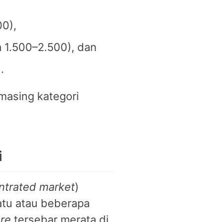
00),
a 1.500–2.500), dan
.
masing kategori
i
ntrated market
)
atu atau beberapa
re
tersebar merata di