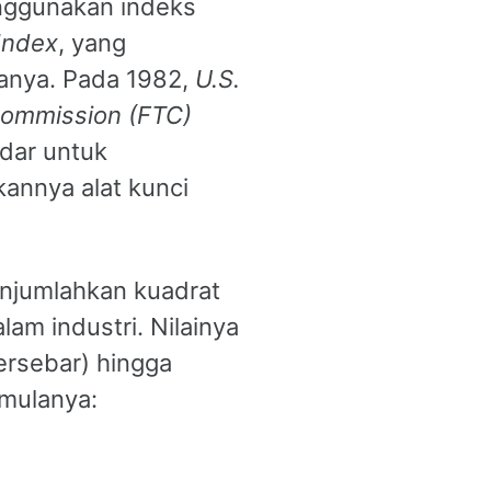
ggunakan indeks
 Index
, yang
anya. Pada 1982,
U.S.
Commission (FTC)
dar untuk
kannya alat kunci
njumlahkan kuadrat
am industri. Nilainya
tersebar) hingga
rmulanya: