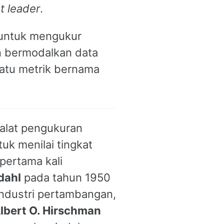
t leader
.
 untuk mengukur
 bermodalkan data
atu metrik bernama
alat pengukuran
k menilai tingkat
 pertama kali
dahl
pada tahun 1950
industri pertambangan,
lbert O. Hirschman