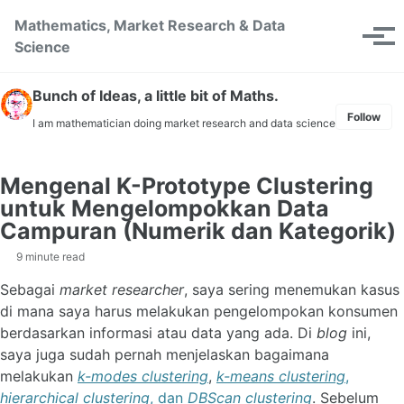
Skip to primary navigation
Skip to content
Skip to footer
Mathematics, Market Research & Data
Toggle se
Tog
Science
Bunch of Ideas, a little bit of Maths.
Follow
I am mathematician doing market research and data science
Mengenal K-Prototype Clustering
untuk Mengelompokkan Data
Campuran (Numerik dan Kategorik)
9 minute read
Sebagai
market researcher
, saya sering menemukan kasus
di mana saya harus melakukan pengelompokan konsumen
berdasarkan informasi atau data yang ada. Di
blog
ini,
saya juga sudah pernah menjelaskan bagaimana
melakukan
k-modes clustering
,
k-means clustering
,
hierarchical clustering
, dan
DBScan clustering
. Sebelum