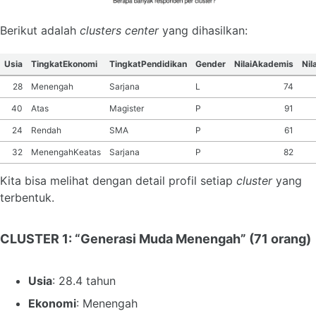
Berikut adalah
clusters center
yang dihasilkan:
Usia
TingkatEkonomi
TingkatPendidikan
Gender
NilaiAkademis
Nil
28
Menengah
Sarjana
L
74
40
Atas
Magister
P
91
24
Rendah
SMA
P
61
32
MenengahKeatas
Sarjana
P
82
Kita bisa melihat dengan detail profil setiap
cluster
yang
terbentuk.
CLUSTER 1: “Generasi Muda Menengah”
(71 orang)
Usia
: 28.4 tahun
Ekonomi
: Menengah