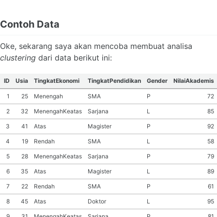
Contoh Data
Oke, sekarang saya akan mencoba membuat analisa
clustering
dari data berikut ini:
ID
Usia
TingkatEkonomi
TingkatPendidikan
Gender
NilaiAkademis
1
25
Menengah
SMA
P
72
2
32
MenengahKeatas
Sarjana
L
85
3
41
Atas
Magister
P
92
4
19
Rendah
SMA
L
58
5
28
MenengahKeatas
Sarjana
P
79
6
35
Atas
Magister
L
89
7
22
Rendah
SMA
P
61
8
45
Atas
Doktor
L
95
9
31
MenengahKeatas
Sarjana
P
81