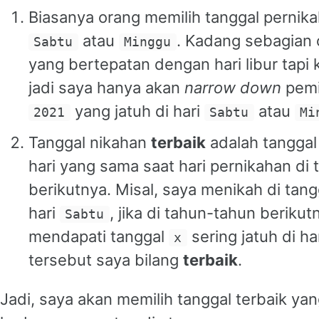
Biasanya orang memilih tanggal pernikah
atau
. Kadang sebagian o
Sabtu
Minggu
yang bertepatan dengan hari libur tapi 
jadi saya hanya akan
narrow down
pemi
yang jatuh di hari
atau
2021
Sabtu
Mi
Tanggal nikahan
terbaik
adalah tanggal 
hari yang sama saat hari pernikahan di
berikutnya. Misal, saya menikah di tan
hari
, jika di tahun-tahun berikut
Sabtu
mendapati tanggal
sering jatuh di ha
x
tersebut saya bilang
terbaik
.
Jadi, saya akan memilih tanggal terbaik y