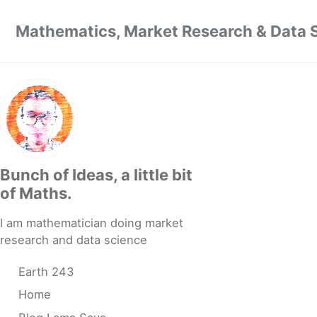
Skip to primary navigation
Skip to content
Skip to footer
Mathematics, Market Research & Data 
Bunch of Ideas, a little bit
of Maths.
I am mathematician doing market
research and data science
Earth 243
Home