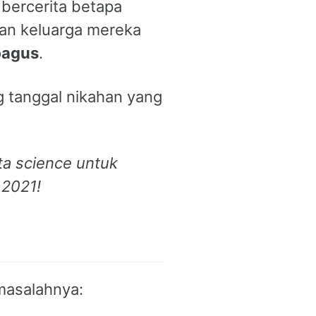
 bercerita betapa
an keluarga mereka
bagus
.
g tanggal nikahan yang
ta science
untuk
 2021!
masalahnya: