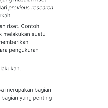
dari
previous research
kait.
an riset. Contoh
ak melakukan suatu
 memberikan
 cara pengukuran
ilakukan.
asa merupakan bagian
 bagian yang penting