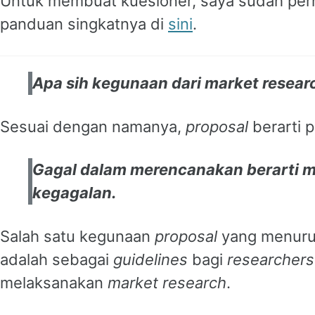
Untuk membuat kuesioner, saya sudah pe
panduan singkatnya di
sini
.
Apa sih kegunaan dari market resear
Sesuai dengan namanya,
proposal
berarti 
Gagal dalam merencanakan berarti 
kegagalan.
Salah satu kegunaan
proposal
yang menurut
adalah sebagai
guidelines
bagi
researchers
melaksanakan
market research
.