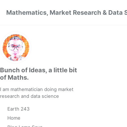
Skip to primary navigation
Skip to content
Skip to footer
Mathematics, Market Research & Data 
Bunch of Ideas, a little bit
of Maths.
I am mathematician doing market
research and data science
Earth 243
Home