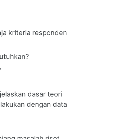
ja kriteria responden
butuhkan?
?
jelaskan dasar teori
ilakukan dengan data
jang masalah riset.