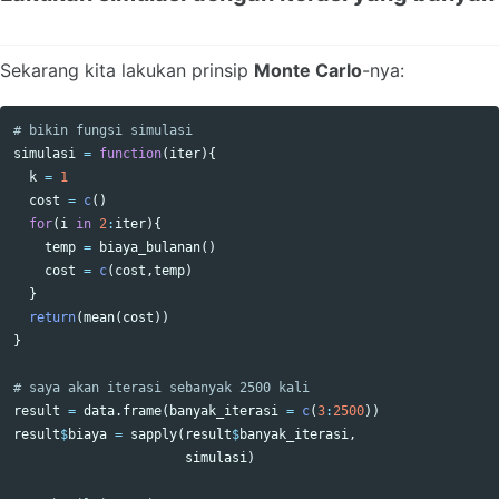
Sekarang kita lakukan prinsip
Monte Carlo
-nya:
# bikin fungsi simulasi
simulasi
=
function
(
iter
){
k
=
1
cost
=
c
()
for
(
i
in
2
:
iter
){
temp
=
biaya_bulanan
()
cost
=
c
(
cost
,
temp
)
}
return
(
mean
(
cost
))
}
# saya akan iterasi sebanyak 2500 kali
result
=
data.frame
(
banyak_iterasi
=
c
(
3
:
2500
))
result
$
biaya
=
sapply
(
result
$
banyak_iterasi
,
simulasi
)