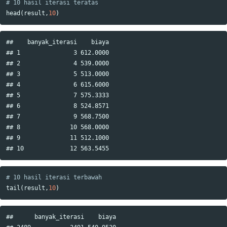
# 10 hasil iterasi teratas
head
(
result
,
10
)
##    banyak_iterasi    biaya

## 1               3 612.0000

## 2               4 539.0000

## 3               5 513.0000

## 4               6 615.6000

## 5               7 575.3333

## 6               8 524.8571

## 7               9 568.7500

## 8              10 568.0000

## 9              11 512.1000

# 10 hasil iterasi terbawah
tail
(
result
,
10
)
##      banyak_iterasi    biaya
