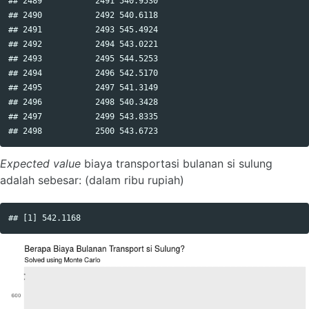
## 2489           2491 540.9530

## 2490           2492 540.6118

## 2491           2493 545.4924

## 2492           2494 543.0221

## 2493           2495 544.5253

## 2494           2496 542.5170

## 2495           2497 541.3149

## 2496           2498 540.3428

## 2497           2499 543.8335

Expected value
biaya transportasi bulanan si sulung
adalah sebesar: (dalam ribu rupiah)