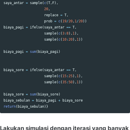
saya_antar
=
sample
(
c
(
T
,
F
),
20
,
replace
=
T
,
prob
=
c
(
19
/
20
,
1
/
20
))
biaya_pagi
=
ifelse
(
saya_antar
==
T
,
sample
(
c
(
3
:
8
),
1
),
sample
(
c
(
10
:
20
),
1
))
biaya_pagi
=
sum
(
biaya_pagi
)
biaya_sore
=
ifelse
(
saya_antar
==
T
,
sample
(
c
(
15
:
25
),
1
),
sample
(
c
(
35
:
50
),
1
))
biaya_sore
=
sum
(
biaya_sore
)
biaya_sebulan
=
biaya_pagi
+
biaya_sore
return
(
biaya_sebulan
)}
Lakukan simulasi dengan iterasi yang banyak