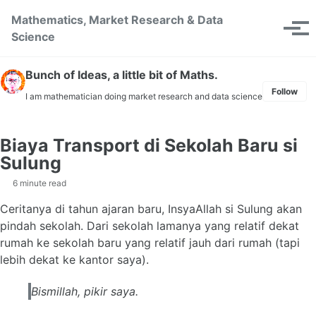
Skip to primary navigation
Skip to content
Skip to footer
Mathematics, Market Research & Data
Toggle se
Tog
Science
Bunch of Ideas, a little bit of Maths.
Follow
I am mathematician doing market research and data science
Biaya Transport di Sekolah Baru si
Sulung
6 minute read
Ceritanya di tahun ajaran baru, InsyaAllah si Sulung akan
pindah sekolah. Dari sekolah lamanya yang relatif dekat
rumah ke sekolah baru yang relatif jauh dari rumah (tapi
lebih dekat ke kantor saya).
Bismillah
, pikir saya.