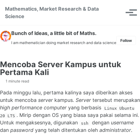
Skip to primary navigation
Skip to content
Skip to footer
Mathematics, Market Research & Data
Toggle se
Tog
Science
Bunch of Ideas, a little bit of Maths.
Follow
I am mathematician doing market research and data science
Mencoba Server Kampus untuk
Pertama Kali
1 minute read
Pada minggu lalu, pertama kalinya saya diberikan akses
untuk mencoba
server
kampus.
Server
tersebut merupakan
high performance computer
yang berbasis
Linux Ubuntu
. Mirip dengan OS yang biasa saya pakai selama ini.
20 LTS
Untuk mengaksesnya, digunakan
dengan
username
ssh
dan
password
yang telah ditentukan oleh
administrator
.