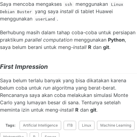
Saya mencoba mengakses
menggunakan
ssh
Linux
yang saya
install
di tablet Huawei
Debian Buster
menggunakan
.
userLand
Berhubung masih dalam tahap coba-coba untuk persiapan
praktikum
parallel computation
menggunakan
Python
,
saya belum berani untuk meng-
install
R
dan
git
.
First Impression
Saya belum terlalu banyak yang bisa dikatakan karena
belum coba untuk
run
algoritma yang berat-berat.
Rencananya saya akan coba melakukan simulasi Monte
Carlo yang lumayan besar di sana. Tentunya setelah
meminta izin untuk meng-
install
R
dan
git
.
Tags:
Artificial Intelligence
ITB
Linux
Machine Learning
Matematika
R
Server