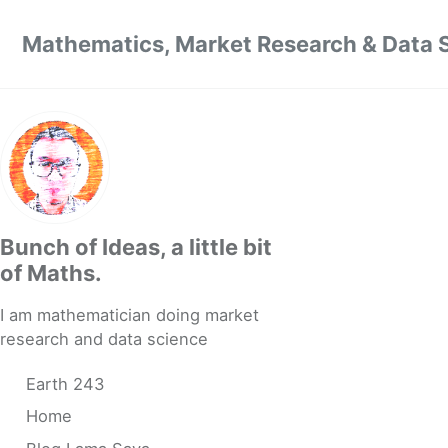
Skip to primary navigation
Skip to content
Skip to footer
Mathematics, Market Research & Data 
Bunch of Ideas, a little bit
of Maths.
I am mathematician doing market
research and data science
Earth 243
Home