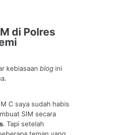
M di Polres
demi
uar kebiasaan
blog
ini
a.
SIM C saya sudah habis
embuat SIM secara
s
. Tapi setelah
beberapa teman yang